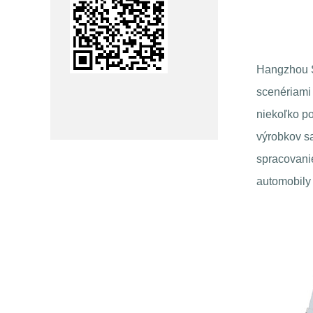
Hangzhou S
scenériami 
niekoľko po
výrobkov s
spracovanie
automobily 