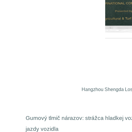
Osvedčenie
Osvedčenie
Hangzhou Shengda Losei
kej vozidla
Dôležitosť ľahkých materiálov v návrhu r
kravaty: Zlepšenie energetickej účinnosti