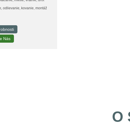
, odlievanie, kovanie, montáž
robnosti
te Nás
O 