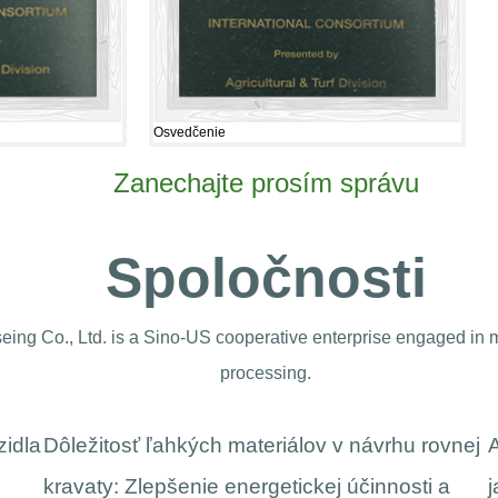
Zanechajte prosím správu
Spoločnosti
ng Co., Ltd. is a Sino-US cooperative enterprise engaged in 
processing.
ovnej
Automobilový tlmič: kľúč k ochrane hladkej
 a
jazdy a dlhovekosti vozidiel