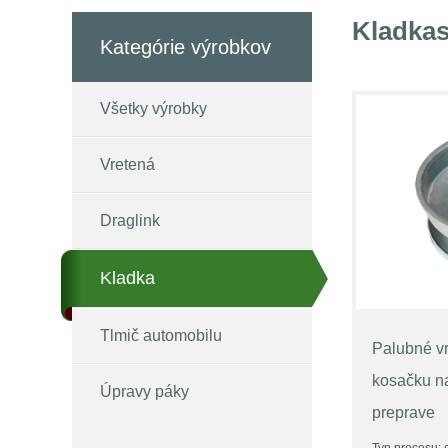
Kladkas
Kategórie výrobkov
Všetky výrobky
Vretená
Draglink
Kladka
Tlmič automobilu
Palubné vr
kosačku na 
Úpravy páky
preprave
Typ procesu: o