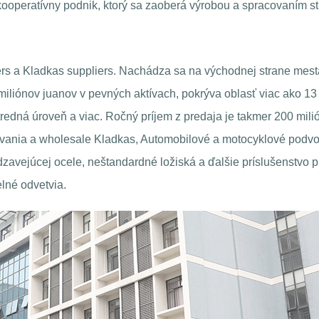
ooperatívny podnik, ktorý sa zaoberá výrobou a spracovaním st
rs
a
Kladkas suppliers
. Nachádza sa na východnej strane mes
miliónov juanov v pevných aktívach, pokrýva oblasť viac ako 1
redná úroveň a viac. Ročný príjem z predaja je takmer 200 mili
ovania a
wholesale Kladkas
, Automobilové a motocyklové podvo
dzavejúcej ocele, neštandardné ložiská a ďalšie príslušenstvo p
lné odvetvia.