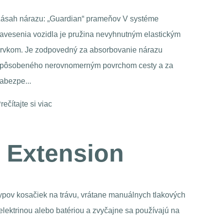
stabilnej prevádzky
1. Pra
paluby
1. Princípy dôležitosti a návrhu systému mazania
podpor
Mazanie je kľúčovým prostriedkom na zníženie
Hlavno
priameho kontaktu medzi mechanickými časťami a
zníženie odporu trenia. Pre zostavy vretena môžu vhod...
Prečíta
Prečítajte si viac
 Extension
 typov kosačiek na trávu, vrátane manuálnych tlakových
ektrinou alebo batériou a zvyčajne sa používajú na