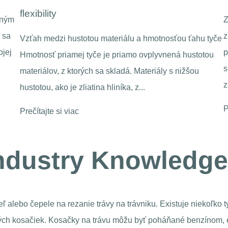
Zásah nárazu: „Guardian“ prameňov V systéme
zavesenia vozidla je pružina nevyhnutným elastickým
u tyče
prvkom. Je zodpovedný za absorbovanie nárazu
otou
spôsobeného nerovnomerným povrchom cesty a za
zabezpe...
Prečítajte si viac
Industry Knowledge
peľ alebo čepele na rezanie trávy na trávniku. Existuje niekoľko
ch kosačiek. Kosačky na trávu môžu byť poháňané benzínom, el