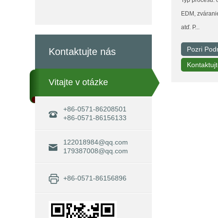
EDM, zváranie
atď. P...
Pozri Pod
Kontaktujte nás
Kontaktuj
Vitajte v otázke
+86-0571-86208501
+86-0571-86156133
122018984@qq.com
179387008@qq.com
+86-0571-86156896