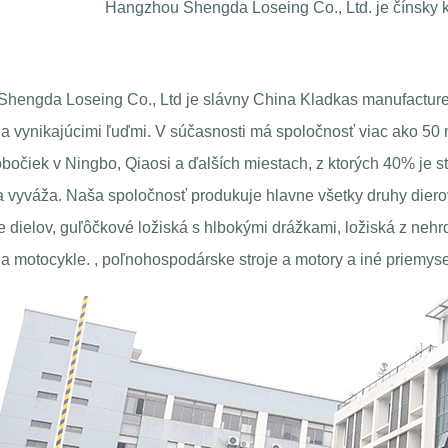
Hangzhou Shengda Loseing Co., Ltd. je čínsky k
hengda Loseing Co., Ltd je slávny
China Kladkas manufacture
a vynikajúcimi ľuďmi. V súčasnosti má spoločnosť viac ako 50 
bočiek v Ningbo, Qiaosi a ďalších miestach, z ktorých 40% je st
a vyváža. Naša spoločnosť produkuje hlavne všetky druhy dier
 dielov, guľôčkové ložiská s hlbokými drážkami, ložiská z nehr
a motocykle. , poľnohospodárske stroje a motory a iné priemyse