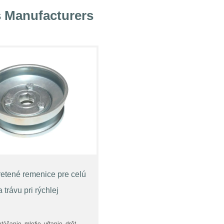
 Manufacturers
etené remenice pre celú
trávu pri rýchlej
táčanie, mletie, vŕtanie, drôt