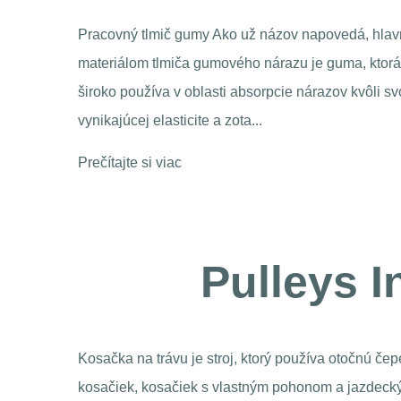
flexibility
dá, hlavným
a, ktorá sa
Vzťah medzi hustotou materiálu a hmotnosťou ťah
kvôli svojej
Hmotnosť priamej tyče je priamo ovplyvnená hust
materiálov, z ktorých sa skladá. Materiály s nižšou
hustotou, ako je zliatina hliníka, z...
Prečítajte si viac
Pulleys 
Kosačka na trávu je stroj, ktorý používa otočnú če
kosačiek, kosačiek s vlastným pohonom a jazdecký