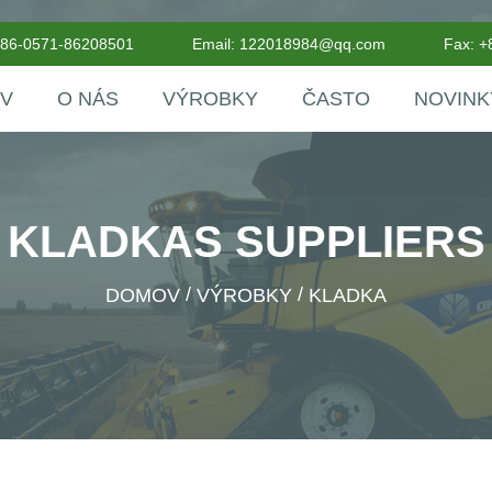
+86-0571-86208501
Email:
122018984@qq.com
Fax: 
V
O NÁS
VÝROBKY
ČASTO
NOVINK
KLADKAS SUPPLIERS
/
/
DOMOV
VÝROBKY
KLADKA